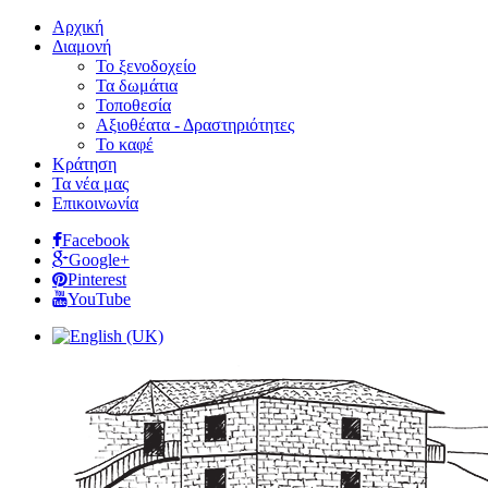
Αρχική
Διαμονή
Το ξενοδοχείο
Τα δωμάτια
Τοποθεσία
Αξιοθέατα - Δραστηριότητες
Το καφέ
Κράτηση
Τα νέα μας
Επικοινωνία
Facebook
Google+
Pinterest
YouTube