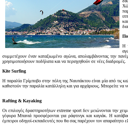
δί
Χώ
πα
ιπ
κα
δια
Πο
Η 
αγ
συμμετέχουν έναν καταξιωμένο αγώνα, απολαμβάνοντας την πανέμο
χρησιμοποιήσουν ποδήλατα και να περιηγηθούν σε νέες διαδρομές.
Kite Surfing
Η παραλία Γρίμποβο στην πόλη της Ναυπάκτου είναι μία από τις κα
καθιστούν την παραλία κατάλληλη και για αρχάριους. Μπορείτε να νο
Rafting & Kayaking
Οι επιλογές δραστηριοτήτων extreme sport δεν μειώνονται την χειμ
γέφυρα Μπανιά προσφέρονται για ράφτινγκ και καγιάκ. Η κατάβ
έμπειροι οδηγοί-εκπαιδευτές που θα σας παρέχουν τον απαραίτητο ε