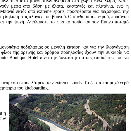
 συνδετικό ιστό μονοπατιών ανάμεσα στα χωριά Άνω Χώρα, Κάτω
νούν μέσα από δάση με έλατα, καστανιές και πλατάνια, ενώ η
Μπανιά εκτός από extreme sports, προσφέρεται για πεζοπορία, την
ηση δηλαδή στις πλαγιές του βουνού. Ο συνδυασμός νερού, πράσινου
 και την ψυχή. Απολαύστε το φυσικό τοπίο και τον Εύηνο ποταμό
 μονοπάτια ποδηλασίας σε μεγάλη έκταση και για την διοργάνωση
 φίλοι της ορεινής και δρόμου ποδηλασίας έχουν την ευκαιρία να
to Boutique Hotel δίνει την δυνατότητα στους επισκέπτες του να
ανάμεσα στους λάτρεις των extreme sports. Τα ζεστά και ρηχά νερά
μπειρία του kiteboarding.
ι η
ουν