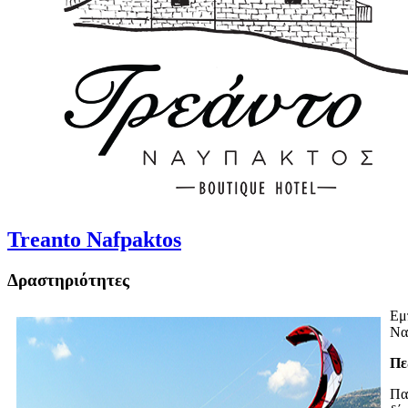
Treanto Nafpaktos
Δραστηριότητες
Εμ
Να
Πε
Πα