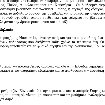
κτυο τεσσάρων πεζοπορικών διαδρομών που βασίζεται στον παλιό
ρα, Πόδος, Αμπελακιώτισσα και Κρυονέρια . Οι διαδρομές περ
ραποτάμια βλάστηση εντυπωσιάζει. Επίσης, η περιοχή της γέφυρας 
πασία, το ποδήλατο βουνού, την ορειβασία και το ραπέλ, την αναρρίχ
ι βουνού αφοπλίζει όποιον βρεθεί εκεί και γαληνεύει το βλέμμα
λέγοντας την δραστηριότητα που σας ταιριάζει.
δηλασία
περιοχή της Ναυπακτίας είναι γνωστή και για τα σηματοδοτημένα
ώνων ποδηλασίας που διεξάγεται κάθε χρόνο τα τελευταία έτη. Οι
ρφη τοποθεσία και το φυσικό περιβάλλον της Ναυπακτίας. Το Trean
λύτερες και ασφαλέστερες παραλίες για kite στην Ελλάδα, φημισμένη 
ικιάσετε τον απαραίτητο εξοπλισμό και να απολαύσετε την μοναδική ε
ερινή σεζόν. Εάν αναζητάτε την περιπέτεια τότε ο ποταμός Εύηνος κα
αση του ποταμού γίνεται με φουσκωτά και τα μαθήματα αναλαμβάν
ξοπλισμό.